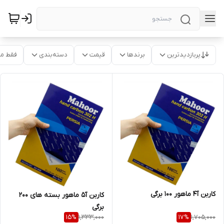
پربازدیدترین
برندها
قیمت
دسته‌بندی
فقط م
کاربن آ۴ ماهور ۱۰۰ برگی
کاربن آ۵ ماهور بسته های ۲۰۰
برگی
1,333,000
1,705,000
15
%
17
%