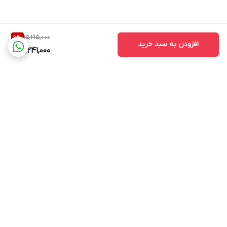
15,215,000
6
%
افزودن به سبد خرید
14,241,000
برگشت به بالا
ارسال ویژه
پشتیبانی ۲۴ ساعته