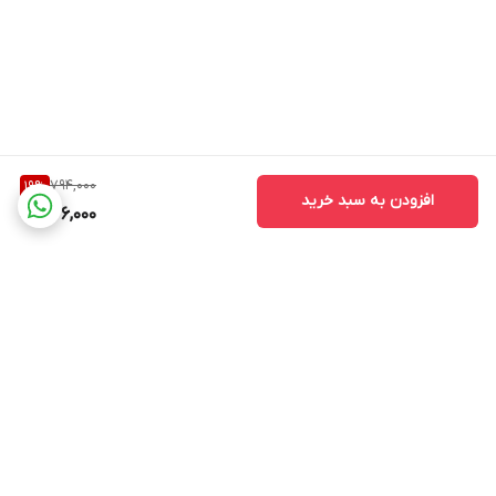
794,000
19
%
افزودن به سبد خرید
636,000
برگشت به بالا