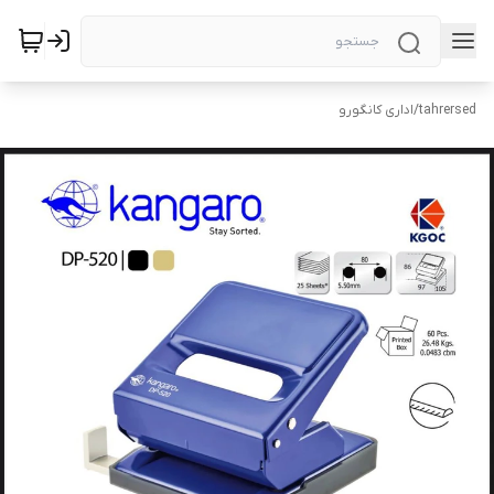
tahrersed
/
اداری کانگورو