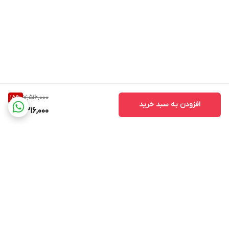
7,516,000
15
%
افزودن به سبد خرید
6,316,000
برگشت به بالا