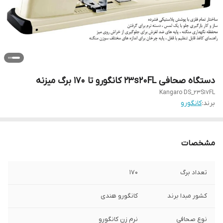
دستگاه صحافی 23s20FL کانگورو تا ۱۷۰ برگ میزنه
Kangaro DS_23S17FL
برند:
کانگورو
مشخصات
تعداد برگ
170
کشور مبدا برند
کانگورو هندی
نوع صحافی
نرم زن کانگورو