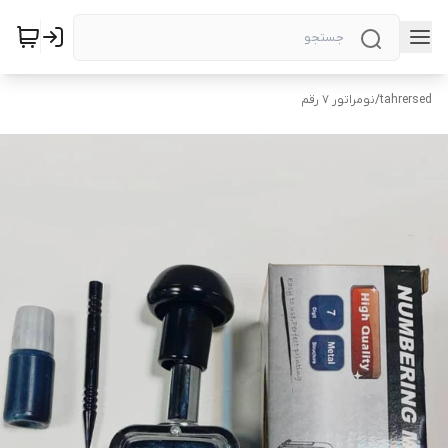
tahrersed
/
نومراتور ۷ رقم