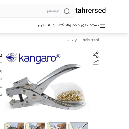
tahrersed
دسته‌بندی محصولات
کتاب
لوازم تحریر
tahrersed
/
لوازم تحریر
د
rp
بر
دس
ت
کش