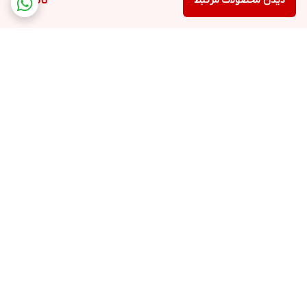
دیدن محصولات مرتبط
ناموجود
برگشت به بالا
ارسال ویژه
پشتیبانی ۲۴ ساعته
۷ روز ضمانت بازگشت کالا
پرداخت در محل