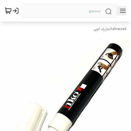
tahrersed
/
ماژیک گچی