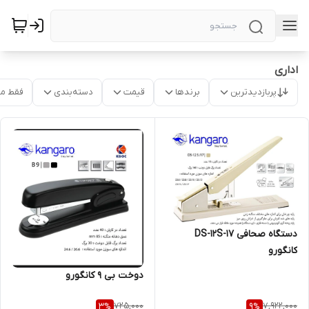
اداری
پربازدیدترین
برندها
قیمت
دسته‌بندی
فقط م
دستگاه صحافی DS-12S-17
کانگورو
دوخت بی ۹ کانگورو
725,000
7,922,000
3
%
9
%