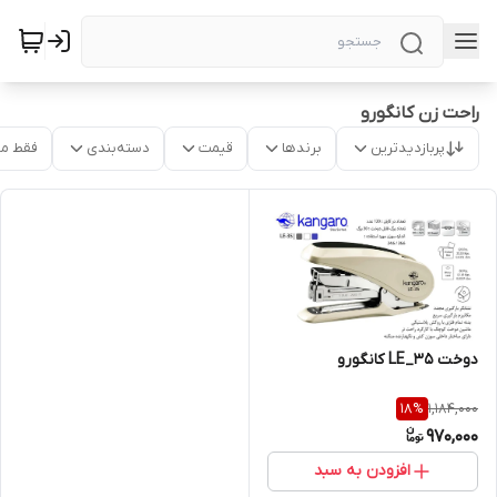
راحت زن کانگورو
پربازدیدترین
برندها
قیمت
دسته‌بندی
فقط م
دوخت LE_35 کانگورو
1,184,000
18
%
970,000
افزودن به سبد