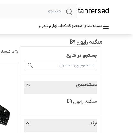
tahrersed
دسته‌بندی محصولات
کتاب
لوازم تحریر
منگنه رایون B9
مرتب‌سازی
جستجو در نتایج
دسته‌بندی
منگنه رایون B9
برند