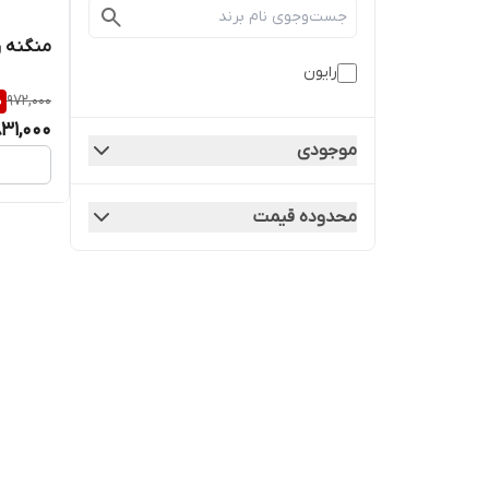
منگنه رو می
رایون
%
972,000
31,000
موجودی
محدوده قیمت