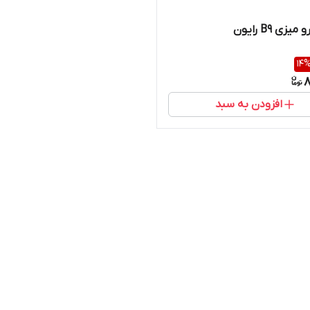
زی B9 رایون
14
8
افزودن به سبد