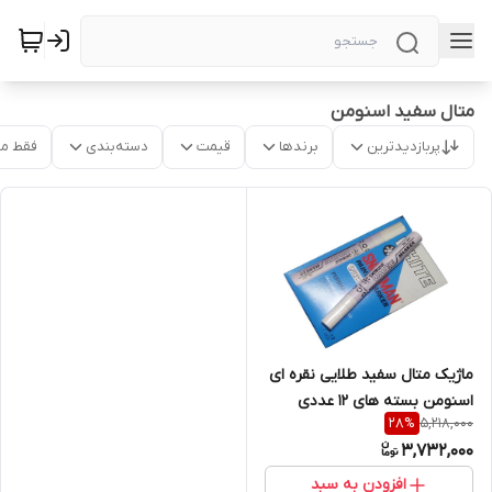
متال سفید اسنومن
پربازدیدترین
برندها
قیمت
دسته‌بندی
فقط م
ماژیک متال سفید طلایی نقره ای
اسنومن بسته های ۱۲ عددی
5,218,000
28
%
3,732,000
افزودن به سبد