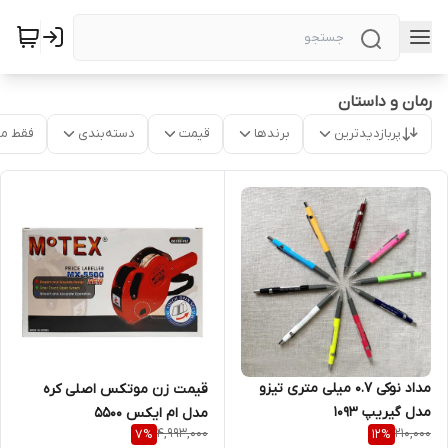
رمان و داستان
پربازدیدترین
برندها
قیمت
دسته‌بندی
فقط م
مداد نوکی 0.7 میلی متری تیزو
قیمت زن موتکس اصلی کره
مدل گیریپ 1093
مدل ام ایکس ۵۵۰۰
4,993,000
210,000
7
%
12
%