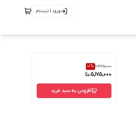
ورود | ثبت‌نام
18
%
6,325,000
5,175,000
افزودن به سبد خرید