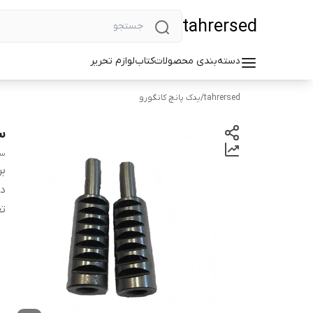
tahrersed
دسته‌بندی محصولات
کتاب
لوازم تحریر
tahrersed
/
یدک پانچ کانگورو
سمب
سمبه
بر
دس
تع