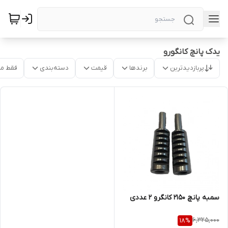
یدک پانچ کانگورو
پربازدیدترین
برندها
قیمت
دسته‌بندی
فقط م
سمبه پانچ ۲۱۵۰ کانگرو ۲ عددی
6,325,000
18
%