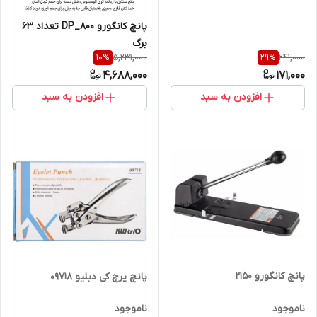
پانچ کانگورو DP_800 تعداد ۶۳
برگ
5,231,000
241,000
10
%
29
%
4,688,000
171,000
افزودن به سبد
افزودن به سبد
پانچ کانگورو ۲۱۵۰
پانچ پرچ کی دبلیو 09718
ناموجود
ناموجود