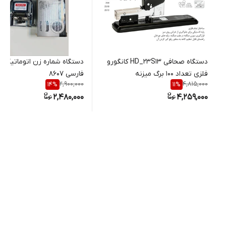
دستگاه صحافی HD_23S13 کانگورو
فلزی تعداد ۱۰۰ برگ میزنه
فارسی 8607
2,900,000
4,815,000
14
%
11
%
2,480,000
4,259,000